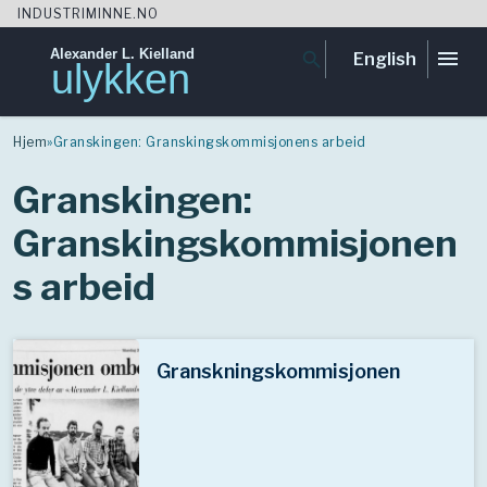
INDUSTRIMINNE.NO
Alexander L. Kielland
menu
search
English
ulykken
Skip
to
Hjem
»
Granskingen: Granskingskommisjonens arbeid
content
Granskingen:
Granskingskommisjonen
s arbeid
Granskningskommisjonen