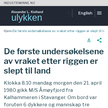
INDUSTRIMINNE.NO
Alexander L. Kielland
menu
search
English
ulykken
Skip
Hjem
»
De første undersøkelsene av vraket etter riggen er slept til lan
to
content
text_format
share
De første undersøkelsene
av vraket etter riggen er
slept til land
Klokka 8.10 mandag morgen den 21. april
1980 gikk M/S Åmøyfjord fra
Kalhammeren i Stavanger. Om bord var
foruten 6 dykkere og mannskap tre