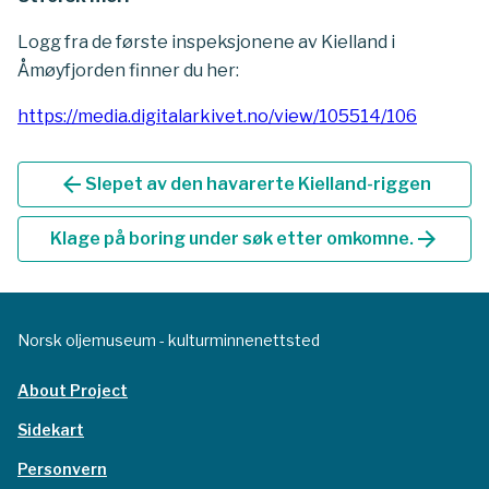
Logg fra de første inspeksjonene av Kielland i
Åmøyfjorden finner du her:
https://media.digitalarkivet.no/view/105514/106
arrow_back
Slepet av den havarerte Kielland-riggen
arrow_forward
Klage på boring under søk etter omkomne.
Norsk oljemuseum - kulturminnenettsted
About Project
Sidekart
Personvern