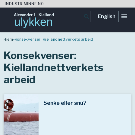
INDUSTRIMINNE.NO
Alexander L. Kielland
menu
search
English
ulykken
Skip
to
Hjem
»
Konsekvenser: Kiellandnettverkets arbeid
content
Konsekvenser:
Kiellandnettverkets
arbeid
Senke eller snu?