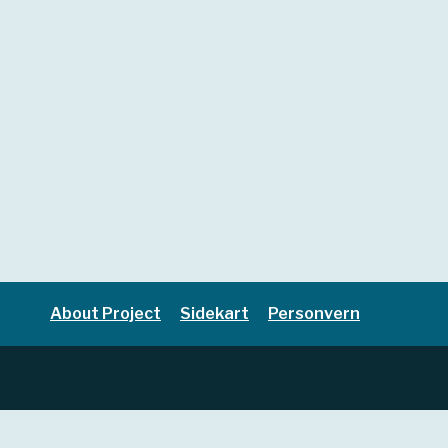
About Project
Sidekart
Personvern