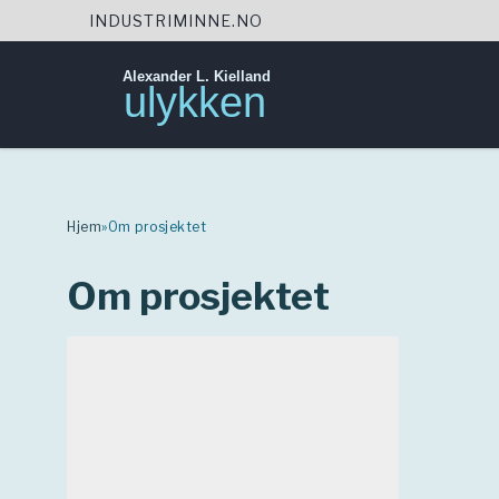
INDUSTRIMINNE.NO
Alexander L. Kielland
ulykken
Skip
to
content
Hjem
»
Om prosjektet
Om prosjektet