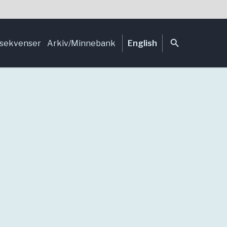
search
sekvenser
Arkiv/Minnebank
English