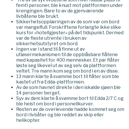
femti personer, ble knust mot plattformen under
krengingen. Bare to av de gjenværende
livbåtene ble brukt.
Sikkerhetsopplæringen av de som var om bord
var mangelfull. Forskriftene forlangte ikke slike
kurs for «hotellgjester» på det tidspunkt. Dermed
var de fleste utrente i bruken av
sikkerhetsutstyret om bord.
Ingen var i stand til å finne ut av
utløsermekanismen til de oppblåsbare flåtene
med kapasitet for 400 mennesker. Et par flåter
løste seg likevel ut av seg selv da plattformen
veltet. Tre mann kom seg om bord i en av disse.
13 mann klarte å svømme bort til flåter som ble
kastet ut fra Edda-plattformen.
Av de som havnet direkte i den iskalde sjøen ble
14 personer berget.
Syv av dem klarte å svømme bort til Edda 2/7 C og
ble heist om bord i personellkurver.
Resten av de overlevende hadde kommet seg om
bord i livbåter og ble reddet av skip eller
helikopter.