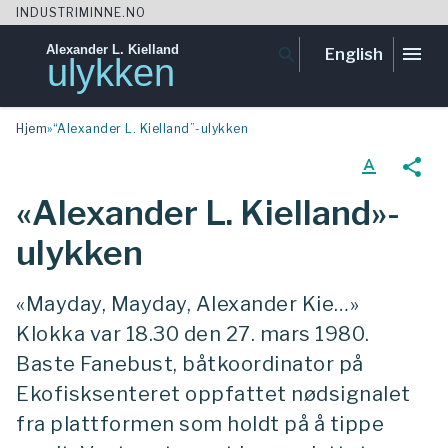
INDUSTRIMINNE.NO
Alexander L. Kielland
menu
search
English
ulykken
Skip
Hjem
»
“Alexander L. Kielland”-ulykken
to
content
text_format
share
«Alexander L. Kielland»-
ulykken
«Mayday, Mayday, Alexander Kie…»
Klokka var 18.30 den 27. mars 1980.
Baste Fanebust, båtkoordinator på
Ekofisksenteret oppfattet nødsignalet
fra plattformen som holdt på å tippe