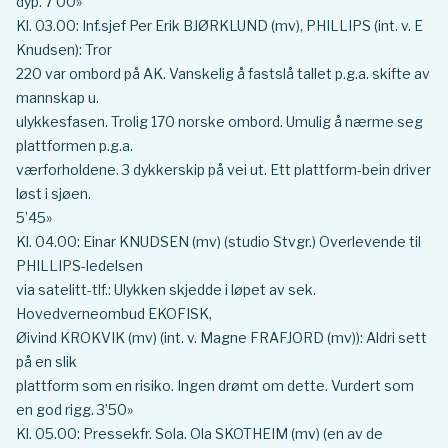
dyp. 7’00»
Kl. 03.00: Inf.sjef Per Erik BJØRKLUND (mv), PHILLIPS (int. v. E
Knudsen): Tror
220 var ombord på AK. Vanskelig å fastslå tallet p.g.a. skifte av
mannskap u.
ulykkesfasen. Trolig 170 norske ombord. Umulig å nærme seg
plattformen p.g.a.
værforholdene. 3 dykkerskip på vei ut. Ett plattform-bein driver
løst i sjøen.
5’45»
Kl. 04.00: Einar KNUDSEN (mv) (studio Stvgr.) Overlevende til
PHILLIPS-ledelsen
via satelitt-tlf.: Ulykken skjedde i løpet av sek.
Hovedverneombud EKOFISK,
Øivind KROKVIK (mv) (int. v. Magne FRAFJORD (mv)): Aldri sett
på en slik
plattform som en risiko. Ingen drømt om dette. Vurdert som
en god rigg. 3’50»
Kl. 05.00: Pressekfr. Sola. Ola SKOTHEIM (mv) (en av de