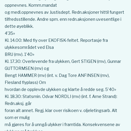
oppnevnes. Komm.mandat
og medl.oppnevnes av Justisdept. Redn.aksjoner hittil fungert
tilfredsstillende. Andre spm. enn redn.aksjonen uvesentlige i
dette øyeblikk.
4’35»
Kl. 14.00: Med fly over EKOFISK-feltet. Reportasje fra
ulykkesområdet ved Elsa
BRU (mv). 1’40»
Kl. 17.30: Overlevende fra ulykken, Gert STIGEN (mv), Gunnar
GUTTORMSEN (mv) og
Bengt HAMMER (mv) (int. v. Dag Tore ANFINSEN (mv),
Flesland flyplass) Om
hvordan de opplevde ulykken og klarte å redde seg. 5’40»
Kl. 18.30: Statsmin. Odvar NORDLI (mv) (int. f. Arne Strand):
Redn.aksj. går
foran alt annet. Regj. klar over risikoen v. oljeletingsarb. Alt
som er mulig
må gjøres for å unngå ulykker i framtida. Konsekvensene av