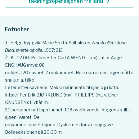
arrow_forward
Redningsoperasjonen fra land
Fotnoter
Helge Ryggvik; Marie Smith-Solbakken,
Norsk oljehistorie.
Blod, svette og olje.
1997: 213.
Kl. 02.00: Politimester Carl A WENDT (mv) (int. v. Aage
ENGHAUG (mv)): 88
reddet, 120 savnet. 7 omkommet. Helikoptre med leger måtte
snu p.g.a. tåke.
Leter etter savnede. Maksimal innsats til sjøs og i lufta.
Inf.sjef Per Erik BJØRKLUND (mv), PHILLIPS (int. v. Einar
KNUDSEN): Livbåt m.
20 personer nettopp funnet, 108 overlevende. Riggens still. i
sjøen. Været. De
omkomne funnet i sjøen. Dykkernes første oppgave.
Boligseksjonen på 20-30 m.