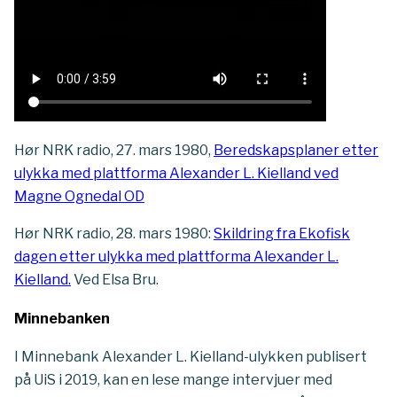
Hør NRK radio, 27. mars 1980,
Beredskapsplaner etter
ulykka med plattforma Alexander L. Kielland ved
Magne Ognedal OD
Hør NRK radio, 28. mars 1980:
Skildring fra Ekofisk
dagen etter ulykka med plattforma Alexander L.
Kielland.
Ved Elsa Bru.
Minnebanken
I Minnebank Alexander L. Kielland-ulykken publisert
på UiS i 2019, kan en lese mange intervjuer med