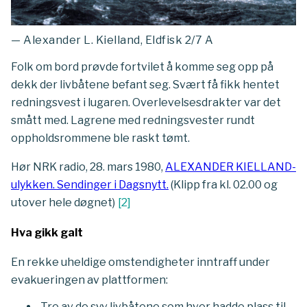
— Alexander L. Kielland, Eldfisk 2/7 A
Folk om bord prøvde fortvilet å komme seg opp på
dekk der livbåtene befant seg. Svært få fikk hentet
redningsvest i lugaren. Overlevelsesdrakter var det
smått med. Lagrene med redningsvester rundt
oppholdsrommene ble raskt tømt.
Hør NRK radio, 28. mars 1980,
ALEXANDER KIELLAND-
ulykken. Sendinger i Dagsnytt.
(Klipp fra kl. 02.00 og
utover hele døgnet)
[
2
]
Hva gikk galt
En rekke uheldige omstendigheter inntraff under
evakueringen av plattformen:
Tre av de syv livbåtene som hver hadde plass til