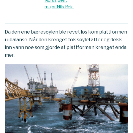
Nordsjøen :
Nordsjøen den
major Nils Reidar
27. mars 1980 :
Roaldsøy
rapport om
forteller om 330-
redningsaksjonen
skvadronen og
Da den ene bæresøylen ble revet løs kom plattformen
redningsaksjoner
i ubalanse. Når den krenget tok søyleføtter og dekk
inn vann noe som gjorde at plattformen krenget enda
mer.