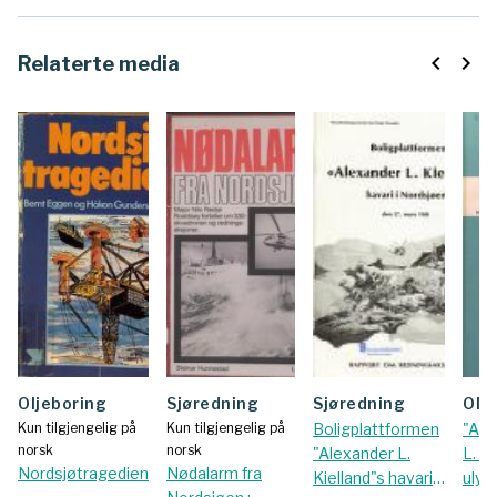
navigate_before
navigate_next
Relaterte media
Oljeboring
sjøredning
Sjøredning
Ol
Kun tilgjengelig på
Kun tilgjengelig på
Boligplattformen
"Ale
norsk
norsk
"Alexander L.
L. Ki
Nordsjøtragedien
Nødalarm fra
Kielland"s havari i
ulyk