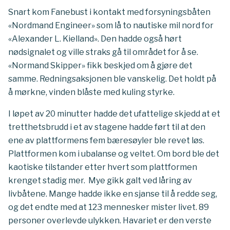
Snart kom Fanebust i kontakt med forsyningsbåten
«Nordmand Engineer» som lå to nautiske mil nord for
«Alexander L. Kielland». Den hadde også hørt
nødsignalet og ville straks gå til området for å se.
«Normand Skipper» fikk beskjed om å gjøre det
samme. Redningsaksjonen ble vanskelig. Det holdt på
å mørkne, vinden blåste med kuling styrke.
I løpet av 20 minutter hadde det ufattelige skjedd at et
tretthetsbrudd i et av stagene hadde ført til at den
ene av plattformens fem bæresøyler ble revet løs.
Plattformen kom i ubalanse og veltet. Om bord ble det
kaotiske tilstander etter hvert som plattformen
krenget stadig mer. Mye gikk galt ved låring av
livbåtene. Mange hadde ikke en sjanse til å redde seg,
og det endte med at 123 mennesker mister livet. 89
personer overlevde ulykken. Havariet er den verste