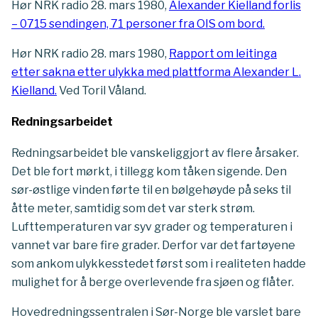
Hør NRK radio 28. mars 1980,
Alexander Kielland forlis
– 0715 sendingen, 71 personer fra OIS om bord.
Hør NRK radio 28. mars 1980,
Rapport om leitinga
etter sakna etter ulykka med plattforma Alexander L.
Kielland.
Ved Toril Våland.
Redningsarbeidet
Redningsarbeidet ble vanskeliggjort av flere årsaker.
Det ble fort mørkt, i tillegg kom tåken sigende. Den
sør-østlige vinden førte til en bølgehøyde på seks til
åtte meter, samtidig som det var sterk strøm.
Lufttemperaturen var syv grader og temperaturen i
vannet var bare fire grader. Derfor var det fartøyene
som ankom ulykkesstedet først som i realiteten hadde
mulighet for å berge overlevende fra sjøen og flåter.
Hovedredningssentralen i Sør-Norge ble varslet bare