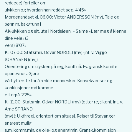
reddede) forteller om
ulykken og hvordan han reddet seg. 4’45»
Morgenandakt kl. 06.00: Victor ANDERSSON (mv). Tale og
bønn m. bakgrunn i
AK-ulykken og sit. ute i Nordsjøen. – Salme «Lær meg å kjenne
dine veie» (3
vers) 8’07»
Kl. 07.00: Statsmin. Odvar NORDLI (mv) (int. v. Viggo
JOHANSEN (mv)):
Orientering om ulykken på regj.konfl nå. Ev. gransk.komite
oppnevnes. Gjøre
vårt ytterste for å redde mennesker. Konsekvenser og
konklusjoner må komme
etterpå. 2’25»
Kl. 11.00: Statsmin. Odvar NORDLI (mv) (etter regj.konf. Int. v.
Arne STRAND
(mv) ): U.kfr.regj. orientert om situasj. Reiser til Stavanger
snarest mulig
s.m. komm.min. og olje- og energimin. Gransk.kommisjon