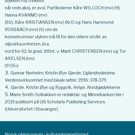
ulykken må trekkes
når redn.aksj. er avsl. Partilederne Kåre WILLOCH (mv) (H),
Hanna KVANMO (mv)
(SV), Kåre KRISTIANSEN (mv) (Kr.f.) og Hans Hammond
ROSSBACH (mv) (V) om de
konsekvenser ulyken må få for den videre utvikl. av
oljevirksomheten, bl.a.
nord for 62. br.grad. (tlf.int. v. Marit CHRISTENSEN (mv) og Tor
AXELSEN (mv)
(9’05»)
Gunnar Nerheim; Kristin Øye Gjerde,
Uglandrederiene.
Verdensvirksomhet med lokale røtter.
1996: 378-379
Gjerde, Kristin Øye og Ryggvik, Helge,
Nordsjødykkerne
Marie Smith-Solbakken er redaktør, og Minnebanken ble i
2019 publisert på UiS Scholarly Publishing Services
(Universitetet i Stavanger).
Norsk oljemuseum - kulturminnenettsted