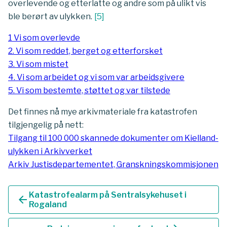
overlevende og etterlatte og andre som på ulikt vis
ble berørt av ulykken.
[
5
]
1 Vi som overlevde
2. Vi som reddet, berget og etterforsket
3. Vi som mistet
4. Vi som arbeidet og vi som var arbeidsgivere
5. Vi som bestemte, støttet og var tilstede
Det finnes nå mye arkivmateriale fra katastrofen
tilgjengelig på nett:
Tilgang til 100 000 skannede dokumenter om Kielland-
ulykken i Arkivverket
Arkiv Justisdepartementet, Granskningskommisjonen
Katastrofealarm på Sentralsykehuset i
arrow_back
Rogaland