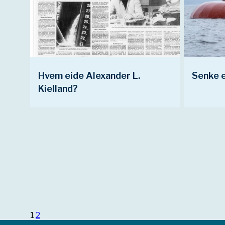
Hvem eide Alexander L.
Senke e
Kielland?
Page
Page
Next
Posts
page
pagination
1
2