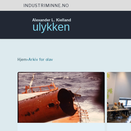
INDUSTRIMINNE.NO
Alexander L. Kielland
ulykken
Skip
to
content
Hjem
»
Arkiv for olav