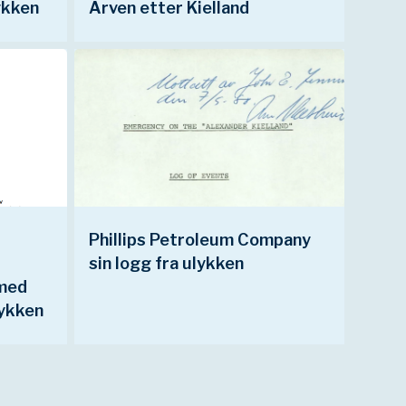
ykken
Arven etter Kielland
Phillips Petroleum Company
sin logg fra ulykken
 med
lykken