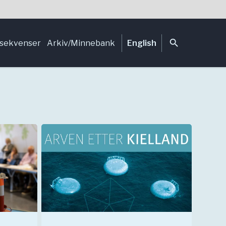
search
sekvenser
Arkiv/Minnebank
English