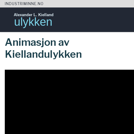
INDUSTRIMINNE.NO
Alexander L. Kielland
ulykken
Skip
Animasjon av
to
content
Kiellandulykken