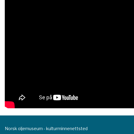
Norsk oljemuseum - kulturminnenettsted