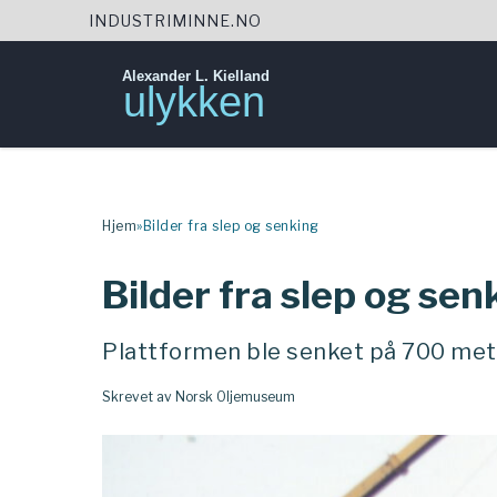
INDUSTRIMINNE.NO
Alexander L. Kielland
ulykken
Skip
to
content
Hjem
»
Bilder fra slep og senking
Bilder fra slep og sen
Plattformen ble senket på 700 met
Skrevet av Norsk Oljemuseum