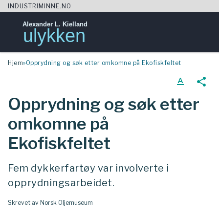
INDUSTRIMINNE.NO
Alexander L. Kielland
ulykken
Skip
Hjem
»
Opprydning og søk etter omkomne på Ekofiskfeltet
to
content
text_format
share
Opprydning og søk etter
omkomne på
Ekofiskfeltet
Fem dykkerfartøy var involverte i
opprydningsarbeidet.
Skrevet av Norsk Oljemuseum