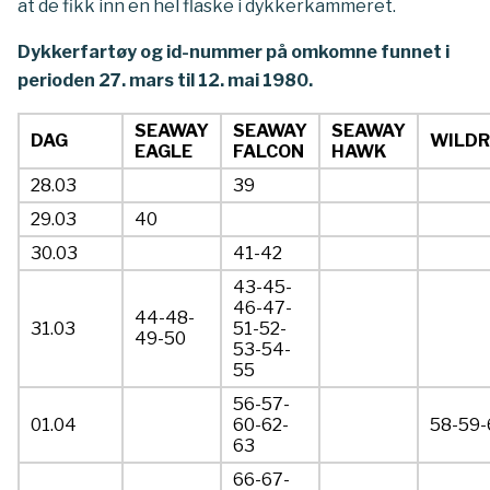
at de fikk inn en hel flaske i dykkerkammeret.
Dykkerfartøy og id-nummer på omkomne funnet i
perioden 27. mars til 12. mai 1980.
SEAWAY
SEAWAY
SEAWAY
DAG
WILDR
EAGLE
FALCON
HAWK
28.03
39
29.03
40
30.03
41-42
43-45-
46-47-
44-48-
31.03
51-52-
49-50
53-54-
55
56-57-
01.04
60-62-
58-59-
63
66-67-