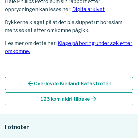
Hele Phillips Petroleum sin rapport etter
opprydningen kan leses her:
Digitalarkivet
Dykkerne klaget på at det ble sluppet ut boreslam
mens søket etter omkomne pågikk.
Les mer om dette her:
Klage på boring under søk etter
omkomne.
arrow_back
Overlevde Kielland-katastrofen
arrow_forward
123 kom aldri tilbake
Fotnoter