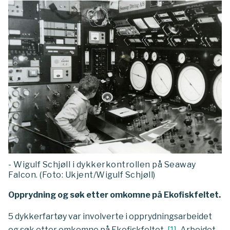
- Wigulf Schjøll i dykkerkontrollen på Seaway
Falcon. (Foto: Ukjent/Wigulf Schjøll)
Opprydning og søk etter omkomne på Ekofiskfeltet.
5 dykkerfartøy var involverte i opprydningsarbeidet
og søk etter omkomne på Ekofiskfeltet.
[
1
]
Arbeidet