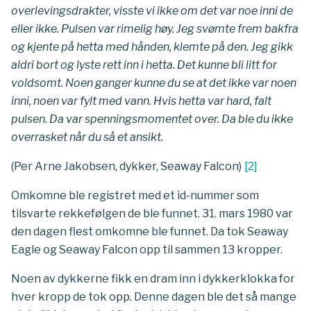
overlevingsdrakter, visste vi ikke om det var noe inni de
eller ikke. Pulsen var rimelig høy. Jeg svømte frem bakfra
og kjente på hetta med hånden, klemte på den. Jeg gikk
aldri bort og lyste rett inn i hetta. Det kunne bli litt for
voldsomt. Noen ganger kunne du se at det ikke var noen
inni, noen var fylt med vann. Hvis hetta var hard, falt
pulsen. Da var spenningsmomentet over. Da ble du ikke
overrasket når du så et ansikt.
(Per Arne Jakobsen, dykker, Seaway Falcon)
[
2
]
Omkomne ble registret med et id-nummer som
tilsvarte rekkefølgen de ble funnet. 31. mars 1980 var
den dagen flest omkomne ble funnet. Da tok Seaway
Eagle og Seaway Falcon opp til sammen 13 kropper.
Noen av dykkerne fikk en dram inn i dykkerklokka for
hver kropp de tok opp. Denne dagen ble det så mange