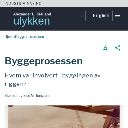
INDUSTRIMINNE.NO
Alexander L. Kielland
menu
search
English
ulykken
Skip
Hjem
»
Byggeprosessen
to
content
text_format
share
Byggeprosessen
Hvem var involvert i byggingen av
riggen?
Skrevet av Else M. Tungland