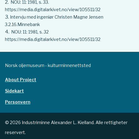
NOU: 11: 1981, s. 33.
https://media.digitalarkivet.no/view/105511/32
Intervju med ingeniør Christen Magne Jensen
3.2.16.Minnebank
NOU: 11: 1981, s. 32
https://media.digitalarkivet.no/view/105511/32
Norsk oljemuseum - kulturminnenettsted
About Project
Sidekart
Personvern
© 2026 Industriminne Alexander L. Kielland. Alle rettigheter
reservert.